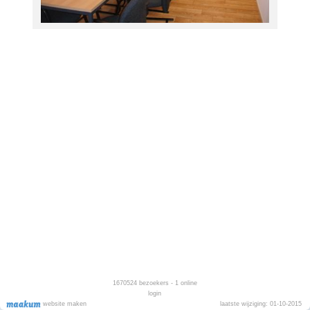
1670524
bezoekers - 1 online
login
website maken
laatste wijziging: 01-10-2015